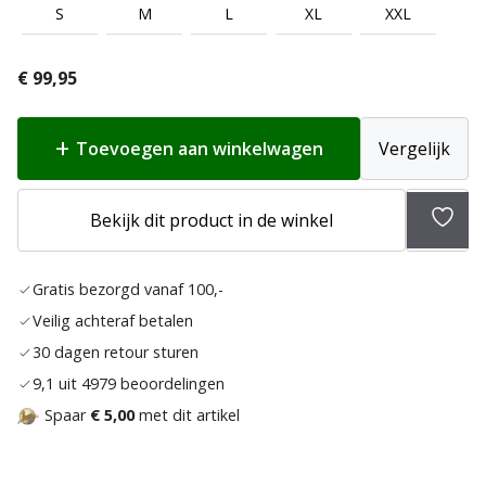
S
M
L
XL
XXL
€
99,95
Toevoegen aan winkelwagen
Vergelijk
Bekijk dit product in de winkel
Toev
aan
Gratis bezorgd vanaf 100,-
verla
Veilig achteraf betalen
30 dagen retour sturen
9,1 uit 4979 beoordelingen
Spaar
€ 5,00
met dit artikel