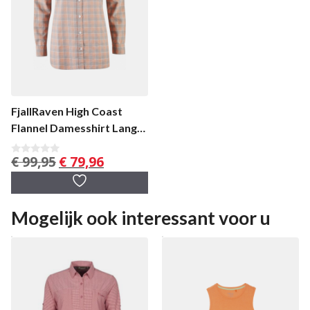
FjallRaven High Coast
Flannel Damesshirt Lange
Mouw
Oorspronkelijke
Huidige
€
99,95
€
79,96
0
v
prijs
prijs
a
was:
is:
n
5
€ 99,95.
€ 79,96.
Mogelijk ook interessant voor u