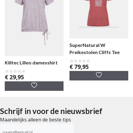
SuperNatural W
Preikestolen Cliffs Tee
Killtec Lilleo damesshirt
€
79,95
0
v
a
€
29,95
0
n
v
5
a
n
5
Schrijf in voor de nieuwsbrief
Maandelijks alleen de beste tips
E-