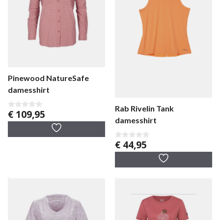
Pinewood NatureSafe
damesshirt
Rab Rivelin Tank
€
109,95
0
damesshirt
v
a
n
5
€
44,95
0
v
a
n
5