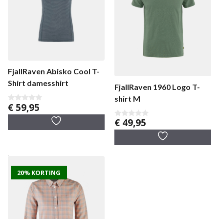
FjallRaven Abisko Cool T-
Shirt damesshirt
FjallRaven 1960 Logo T-
shirt M
€
59,95
0
v
€
49,95
a
0
n
v
5
a
n
5
20% KORTING