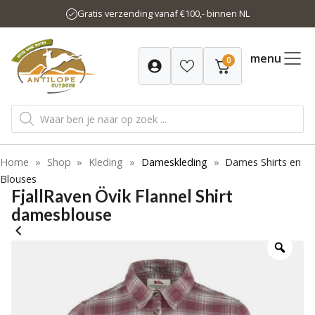
Ga
Gratis verzending vanaf €100,- binnen NL
naar
de
inhoud
menu
0
Producten
zoeken
Home
»
Shop
»
Kleding
»
Dameskleding
»
Dames Shirts en
Blouses
FjallRaven Övik Flannel Shirt
damesblouse