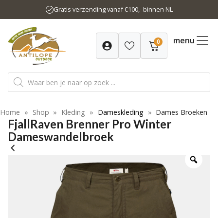
Ga
Gratis verzending vanaf €100,- binnen NL
naar
de
inhoud
menu
0
Producten
zoeken
Home
»
Shop
»
Kleding
»
Dameskleding
»
Dames Broeken
FjallRaven Brenner Pro Winter
Dameswandelbroek