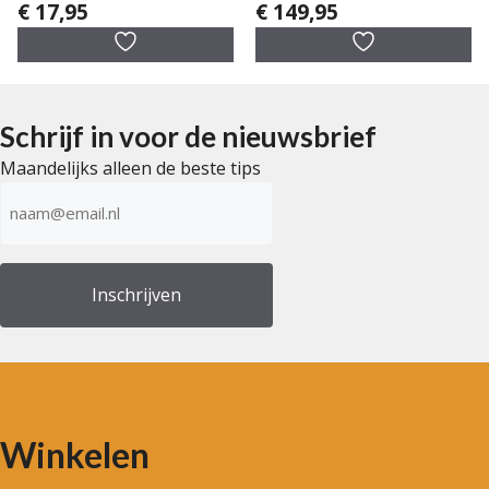
€
17,95
€
149,95
0
0
v
v
a
a
n
n
5
5
Schrijf in voor de nieuwsbrief
Maandelijks alleen de beste tips
E-
mailadres
(Vereist)
Winkelen