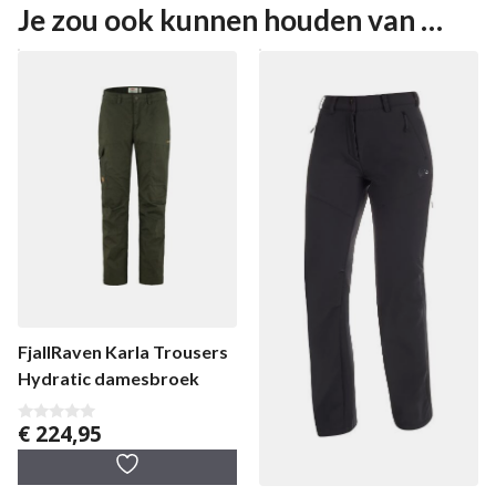
Je zou ook kunnen houden van …
FjallRaven Karla Trousers
Hydratic damesbroek
€
224,95
0
v
a
n
5