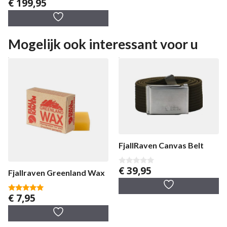
€
199,95
0
v
a
n
5
Mogelijk ook interessant voor u
FjallRaven Canvas Belt
€
39,95
0
Fjallraven Greenland Wax
v
a
n
€
7,95
5
5.00
van 5