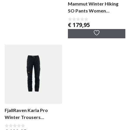
Mammut Winter Hiking
SO Pants Women
damesbroek
€
179,95
0
v
a
n
5
FjallRaven Karla Pro
Winter Trousers
damesbroek