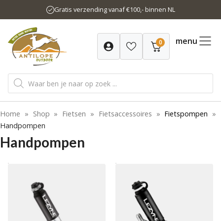
Ga
Gratis verzending vanaf €100,- binnen NL
naar
de
inhoud
menu
0
Producten
zoeken
Home
»
Shop
»
Fietsen
»
Fietsaccessoires
»
Fietspompen
»
Handpompen
Handpompen