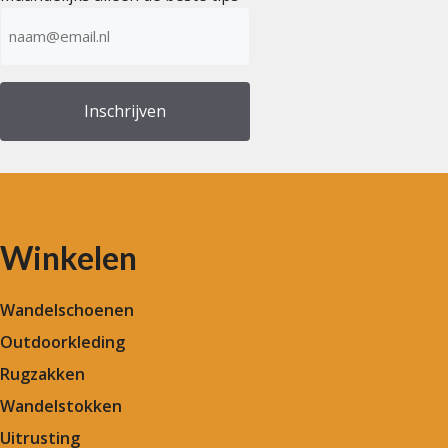
E-
mailadres
(Vereist)
Winkelen
Wandelschoenen
Outdoorkleding
Rugzakken
Wandelstokken
Uitrusting