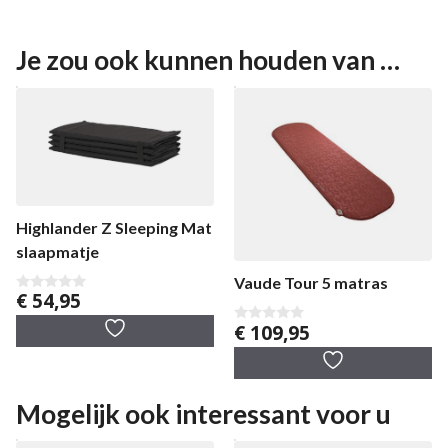
Je zou ook kunnen houden van …
Highlander Z Sleeping Mat
slaapmatje
Vaude Tour 5 matras
€
54,95
0
v
€
109,95
a
0
n
v
5
a
n
5
Mogelijk ook interessant voor u