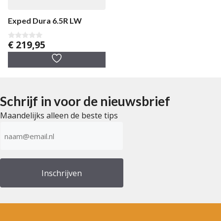
Exped Dura 6.5R LW
€
219,95
0
v
a
n
5
Schrijf in voor de nieuwsbrief
Maandelijks alleen de beste tips
E-
mailadres
(Vereist)