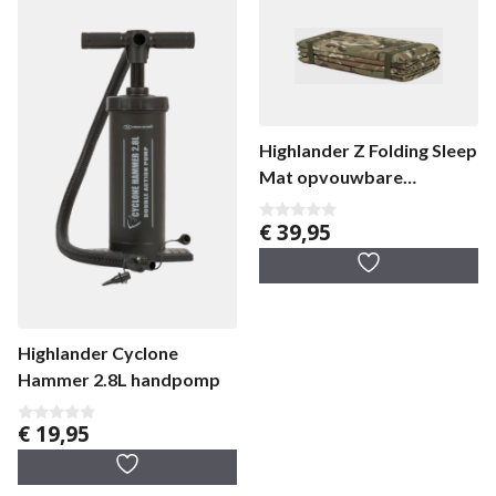
Highlander Z Folding Sleep
Mat opvouwbare
slaapmat
€
39,95
0
v
a
n
5
Highlander Cyclone
Hammer 2.8L handpomp
€
19,95
0
v
a
n
5