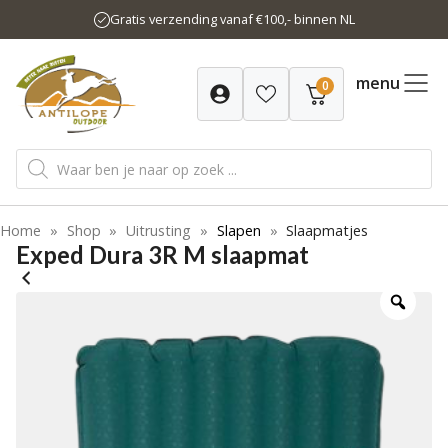
Ga
Gratis verzending vanaf €100,- binnen NL
naar
de
inhoud
menu
0
Producten
zoeken
Home
»
Shop
»
Uitrusting
»
Slapen
»
Slaapmatjes
Exped Dura 3R M slaapmat