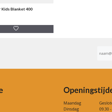
Kids Blanket 400
E-
mailad
(Vereist)
e
Openingstijd
Maandag
Geslot
Dinsdag
09.30 -