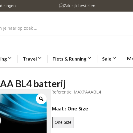
rdelingen
Zakelijk bestellen
Me
ting
Travel
Fiets & Running
Sale
AA BL4 batterij
Referentie: MAXPAAABL4
Maat
: One Size
One Size