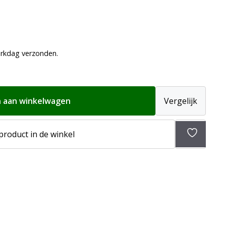
erkdag verzonden.
 aan winkelwagen
Vergelijk
 product in de winkel
Toevoeg
aan
verlangli