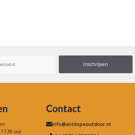
res
en
Contact
en
info@antilopeoutdoor.nl
 17.30 uur