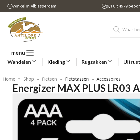
Ga
Winkel in Alblasserdam
9,1 uit 4979 beoo
naar
de
Producten
inhoud
zoeken
menu
Wandelen
Kleding
Rugzakken
Uitrus
Home
»
Shop
»
Fietsen
»
Fietstassen
»
Accessoires
Energizer MAX PLUS LR03 A