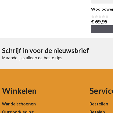
Woolpower 
€
69,95
0
v
a
n
5
Schrijf in voor de nieuwsbrief
Maandelijks alleen de beste tips
Winkelen
Servic
Wandelschoenen
Bestellen
Outdoorkleding
Betalen