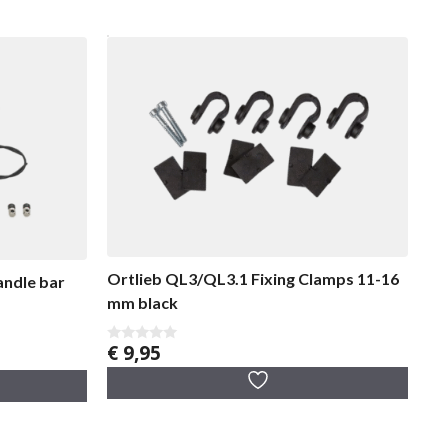
Ortlieb QL3/QL3.1 Fixing Clamps 11-16
andle bar
mm black
€
9,95
0
v
a
n
5