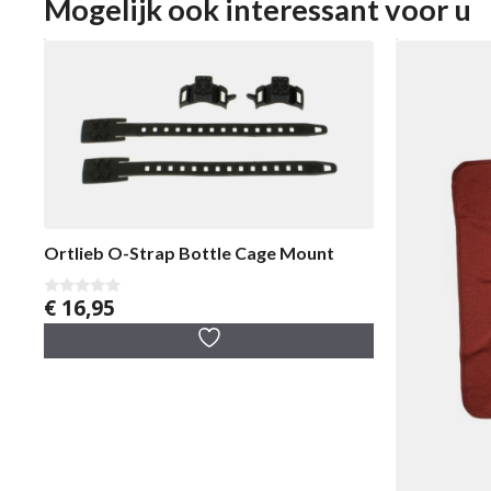
Mogelijk ook interessant voor u
Ortlieb O-Strap Bottle Cage Mount
€
16,95
0
v
a
n
5