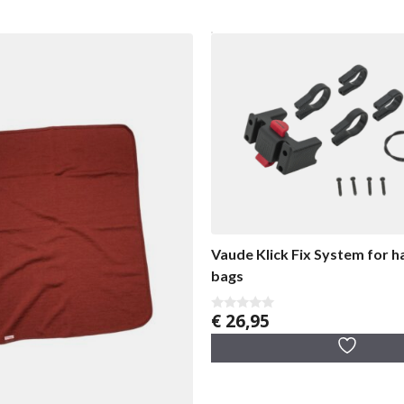
Vaude Klick Fix System for h
bags
€
26,95
0
v
a
n
5