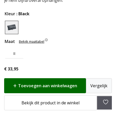
je hem bijna overal ophangen.
Kleur
: Black
Maat
Bekijk maattabel
II
€
33,95
Toevoegen aan winkelwagen
Vergelijk
Bekijk dit product in de winkel
Toev
aan