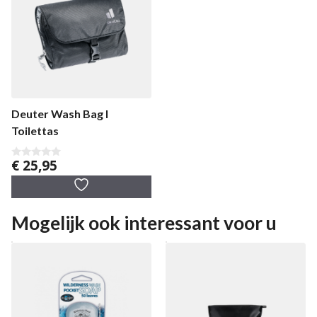
Deuter Wash Bag I
Toilettas
€
25,95
0
v
a
n
5
Mogelijk ook interessant voor u