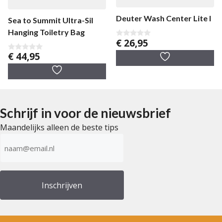
Deuter Wash Center Lite I
Sea to Summit Ultra-Sil
Hanging Toiletry Bag
€
26,95
0
v
€
44,95
a
0
n
v
5
a
n
5
Schrijf in voor de nieuwsbrief
Maandelijks alleen de beste tips
E-
mailadres
(Vereist)