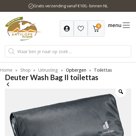
Ga
Gratis verzending vanaf €100,- binnen NL
naar
de
inhoud
menu
0
Producten
zoeken
Home
»
Shop
»
Uitrusting
»
Opbergen
»
Toilettas
Deuter Wash Bag II toilettas