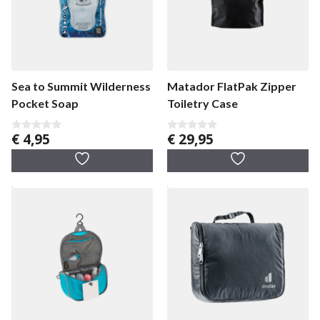
Sea to Summit Wilderness
Matador FlatPak Zipper
Pocket Soap
Toiletry Case
€
4,95
€
29,95
0
0
v
v
a
a
n
n
5
5