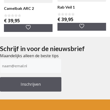
Rab Veil 1
Camelbak ARC 2
€
39,95
€
39,95
0
0
v
v
a
a
n
n
5
5
Schrijf in voor de nieuwsbrief
Maandelijks alleen de beste tips
E-
mailadres
(Vereist)