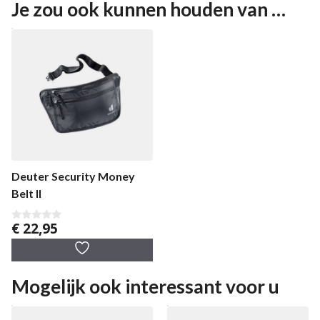
Je zou ook kunnen houden van …
Deuter Security Money
Belt II
€
22,95
0
v
a
n
5
Mogelijk ook interessant voor u