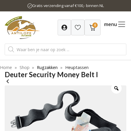
Ga
Gratis verzending vanaf €100,- binnen NL
naar
de
inhoud
menu
0
Producten
zoeken
Home
»
Shop
»
Rugzakken
»
Heuptassen
Deuter Security Money Belt I