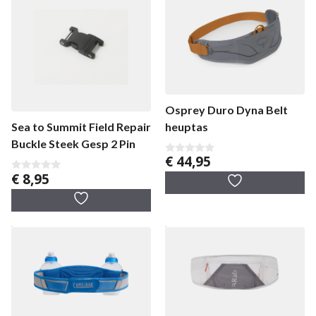
Osprey Duro Dyna Belt
heuptas
Sea to Summit Field Repair
Buckle Steek Gesp 2 Pin
€
44,95
0
v
€
8,95
0
a
v
n
a
5
n
5