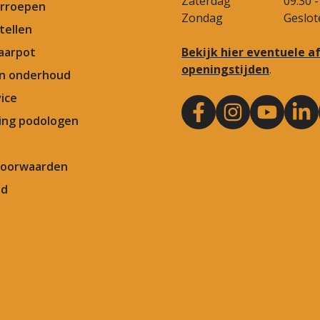
Zaterdag
09.30 -
rroepen
Zondag
Geslot
tellen
aarpot
Bekijk hier eventuele 
openingstijden
.
en onderhoud
ice
ng podologen
Voorwaarden
id