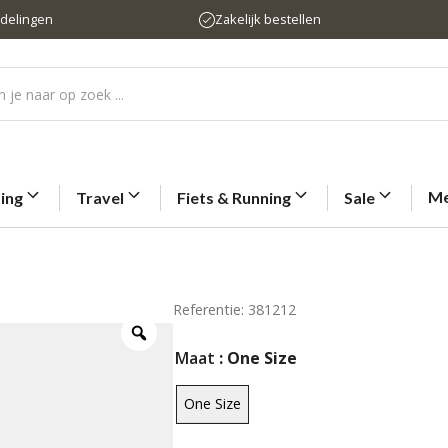
rdelingen
Zakelijk bestellen
Me
ting
Travel
Fiets & Running
Sale
Referentie: 381212
Maat
: One Size
One Size