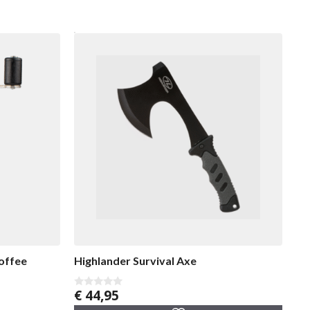
offee
Highlander Survival Axe
€
44,95
0
v