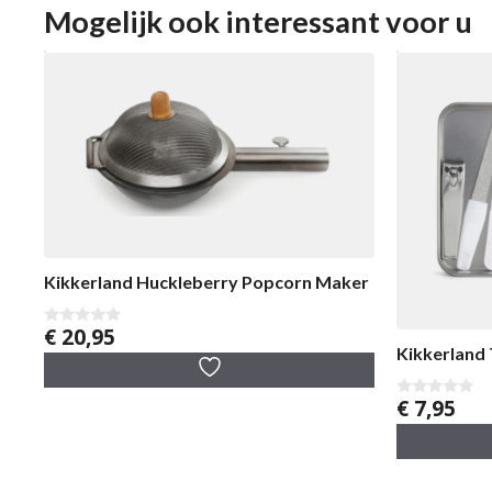
Mogelijk ook interessant voor u
Kikkerland Huckleberry Popcorn Maker
€
20,95
0
v
Kikkerland 
a
n
5
€
7,95
0
v
a
n
5