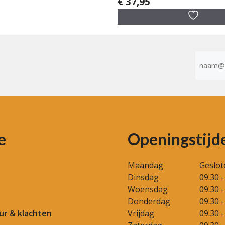
€
37,95
0
v
a
n
5
E-
mailad
(Vereist)
e
Openingstijd
Maandag
Geslot
Dinsdag
09.30 -
Woensdag
09.30 -
Donderdag
09.30 -
our & klachten
Vrijdag
09.30 -