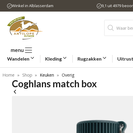
Ga
Winkel in Alblasserdam
9,1 uit 4979 beoo
naar
de
Producten
inhoud
zoeken
menu
Wandelen
Kleding
Rugzakken
Uitrus
Home
»
Shop
»
Keuken
»
Overig
Coghlans match box