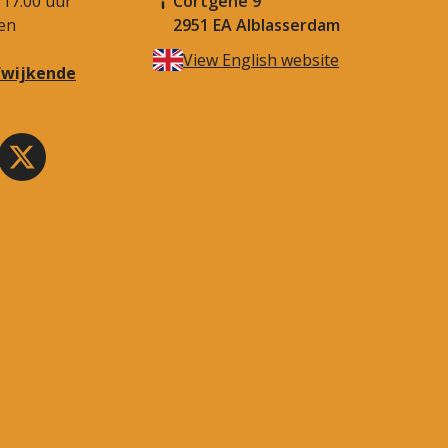
 17.00 uur
Cortgene 9
en
2951 EA Alblasserdam
View English website
afwijkende