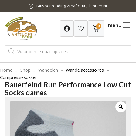
Ga
Gratis verzending vanaf €100,- binnen NL
naar
de
inhoud
menu
0
Producten
zoeken
Home
»
Shop
»
Wandelen
»
Wandelaccessoires
»
Compressiesokken
Bauerfeind Run Performance Low Cut
Socks dames