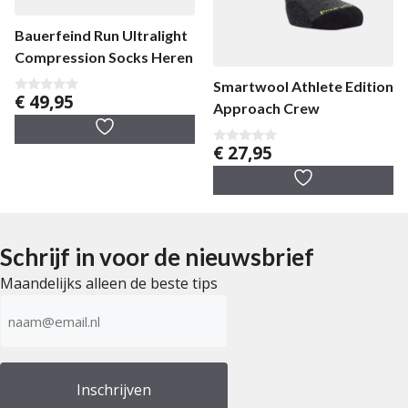
Bauerfeind Run Ultralight
Compression Socks Heren
Smartwool Athlete Edition
€
49,95
0
Approach Crew
v
a
n
€
27,95
5
0
v
a
n
5
Schrijf in voor de nieuwsbrief
Maandelijks alleen de beste tips
E-
mailadres
(Vereist)