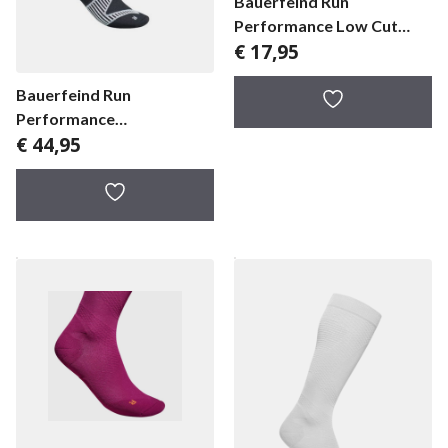
Bauerfeind Run
Performance Low Cut
€
17,95
Socks dames
Bauerfeind Run
Performance
€
44,95
Compression Socks
Dames