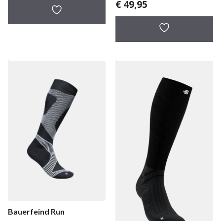
€
49,95
Compression
damessokken
Bauerfeind Run