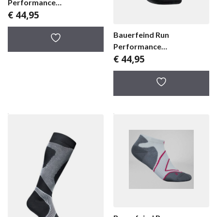
Performance
€
44,95
Compression
herensokken
Bauerfeind Run
Performance
€
44,95
Compression Socks