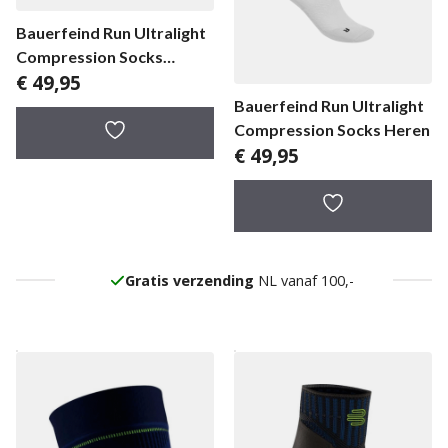
Bauerfeind Run Ultralight
Compression Socks
€
49,95
damessok
Bauerfeind Run Ultralight
Compression Socks Heren
€
49,95
Gratis verzending
NL vanaf 100,-