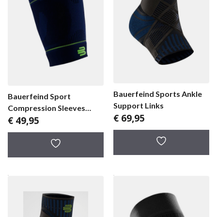
Bauerfeind Sports Ankle
Bauerfeind Sport
Support Links
Compression Sleeves
€
69,95
€
49,95
Upper leg Long