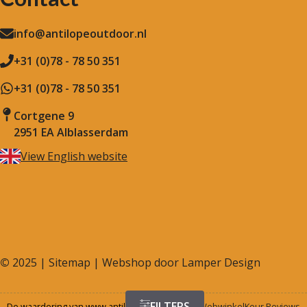
info@antilopeoutdoor.nl
+31 (0)78 - 78 50 351
+31 (0)78 - 78 50 351
Cortgene 9
2951 EA Alblasserdam
View English website
©
2025 |
Sitemap
| Webshop door
Lamper Design
FILTERS
De waardering van www.antilopeoutdoor.nl bij
WebwinkelKeur Reviews