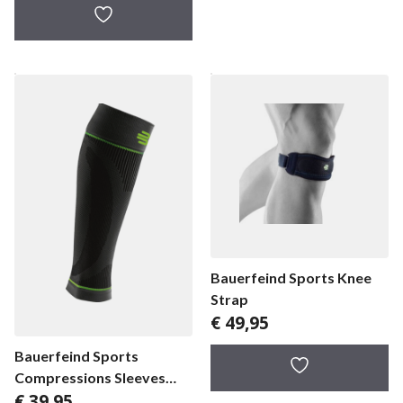
Bauerfeind Sports Knee
Strap
€
49,95
Bauerfeind Sports
Compressions Sleeves
€
39,95
Lower Leg Xlong