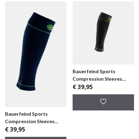
Bauerfeind Sports
Compression Sleeves
€
39,95
Lower Leg Short
Bauerfeind Sports
Compression Sleeves
€
39,95
Lower Leg Long