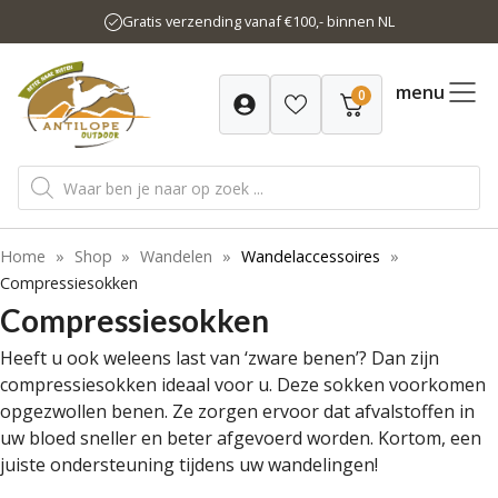
Ga
Gratis verzending vanaf €100,- binnen NL
naar
de
inhoud
menu
0
Producten
zoeken
Home
»
Shop
»
Wandelen
»
Wandelaccessoires
»
Compressiesokken
Compressiesokken
Heeft u ook weleens last van ‘zware benen’? Dan zijn
compressiesokken ideaal voor u. Deze sokken voorkomen
opgezwollen benen. Ze zorgen ervoor dat afvalstoffen in
uw bloed sneller en beter afgevoerd worden. Kortom, een
juiste ondersteuning tijdens uw wandelingen!