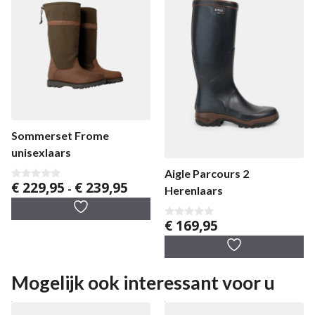
Sommerset Frome
unisexlaars
Aigle Parcours 2
Prijsklasse:
€
229,95
€
239,95
0
-
Herenlaars
v
€ 229,95
a
tot
n
€
169,95
5
€ 239,95
0
v
a
n
5
Mogelijk ook interessant voor u