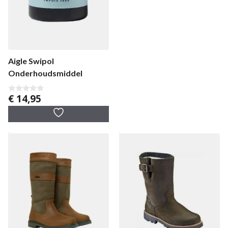
Aigle Swipol
Onderhoudsmiddel
€
14,95
0
v
a
n
5