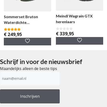
Meindl Wagrain GTX
Sommerset Bruton
herenlaars
Waterdichte
Outdoorlaars Unisex
€
339,95
€
249,95
0
5.00
v
van 5
a
n
5
Schrijf in voor de nieuwsbrief
Maandelijks alleen de beste tips
E-
mailadres
(Vereist)