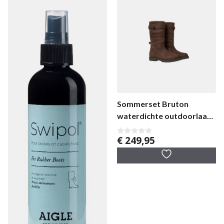
Sommerset Bruton
waterdichte outdoorlaars
unisex
€
249,95
0
v
a
n
5