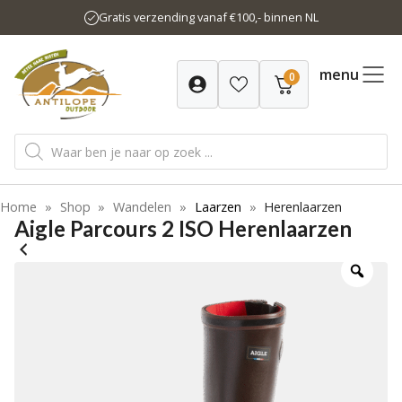
Ga
Gratis verzending vanaf €100,- binnen NL
naar
de
inhoud
menu
0
Producten
zoeken
Home
»
Shop
»
Wandelen
»
Laarzen
»
Herenlaarzen
Aigle Parcours 2 ISO Herenlaarzen