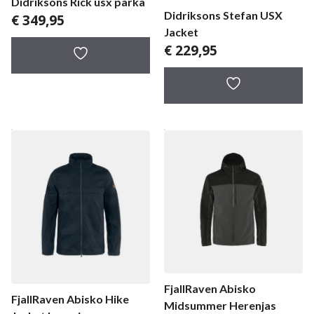
Didriksons Rick usx parka
Didriksons Stefan USX
€
349,95
Jacket
€
229,95
FjallRaven Abisko
FjallRaven Abisko Hike
Midsummer Herenjas