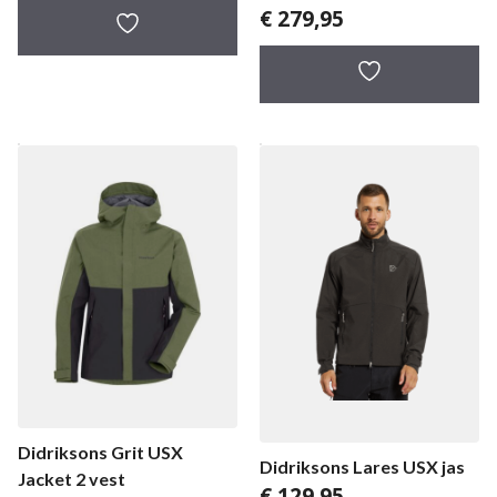
€
279,95
Didriksons Grit USX
Didriksons Lares USX jas
Jacket 2 vest
€
129,95