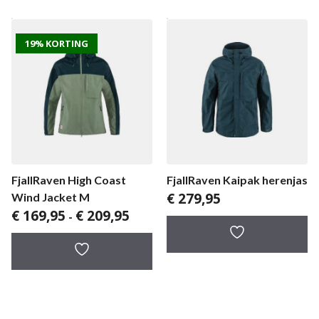
19% KORTING
FjallRaven High Coast
FjallRaven Kaipak herenjas
€
279,95
Wind Jacket M
Prijsklasse:
€
169,95
€
209,95
-
€ 169,95
tot
€ 209,95