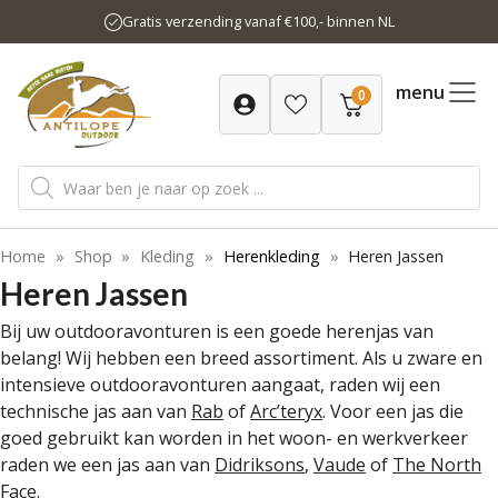
Ga
Gratis verzending vanaf €100,- binnen NL
naar
de
inhoud
menu
0
Producten
zoeken
Home
»
Shop
»
Kleding
»
Herenkleding
»
Heren Jassen
Heren Jassen
Bij uw outdooravonturen is een goede herenjas van
belang! Wij hebben een breed assortiment. Als u zware en
intensieve outdooravonturen aangaat, raden wij een
technische jas aan van
Rab
of
Arc’teryx
. Voor een jas die
goed gebruikt kan worden in het woon- en werkverkeer
raden we een jas aan van
Didriksons
,
Vaude
of
The North
Face
.