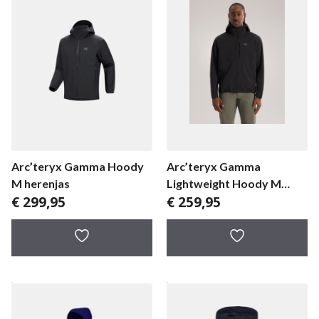
Arc’teryx Gamma Hoody
Arc’teryx Gamma
M herenjas
Lightweight Hoody M
€
299,95
€
259,95
herenjas