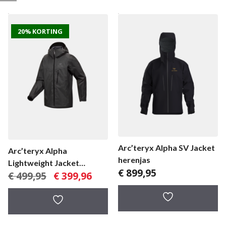
20% KORTING
Arc’teryx Alpha SV Jacket
Arc’teryx Alpha
herenjas
Lightweight Jacket
€
899,95
Oorspronkelijke
Huidige
€
499,95
€
399,96
herenjas
prijs
prijs
was:
is:
€ 499,95.
€ 399,96.