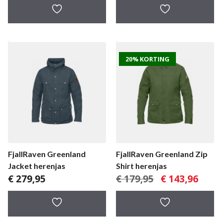
tot
€ 249,
20% KORTING
FjallRaven Greenland
FjallRaven Greenland Zip
Jacket herenjas
Shirt herenjas
Oorspronkelijke
Huidig
€
279,95
€
179,95
€
143,96
prijs
prijs
was:
is:
€ 179,95.
€ 143,9