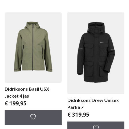
Didriksons Basil USX
Jacket 4 jas
Didriksons Drew Unisex
€
199,95
Parka 7
€
319,95