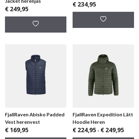
Jacket herenjas
€
234,95
€
249,95
FjallRaven Abisko Padded
FjallRaven Expedition Lätt
Vest herenvest
Hoodie Heren
Prijskl
€
169,95
€
224,95
€
249,95
-
€ 224,