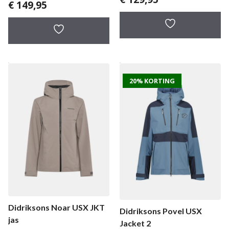
€
149,95
20% KORTING
Didriksons Noar USX JKT
Didriksons Povel USX
jas
Jacket 2