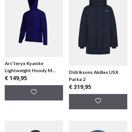
Arc’teryx Kyanite
Lightweight Hoody M
Didriksons Akilles USX
€
149,95
herenjas
Parka 2
€
319,95