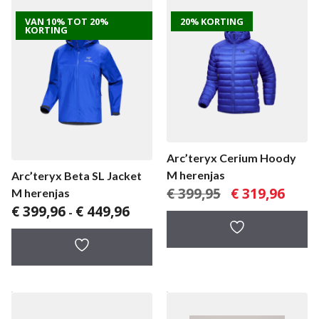
VAN 10% TOT 20%
20% KORTING
KORTING
Arc’teryx Cerium Hoody
M herenjas
Arc’teryx Beta SL Jacket
Oorspronkelijke
Huidig
€
399,95
€
319,96
M herenjas
prijs
prijs
Prijsklasse:
€
399,96
€
449,96
-
was:
is:
€ 399,96
€ 399,95.
€ 319,9
tot
€ 449,96