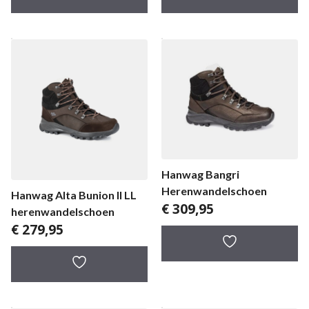
Hanwag Bangri
Herenwandelschoen
Hanwag Alta Bunion II LL
€
309,95
herenwandelschoen
€
279,95