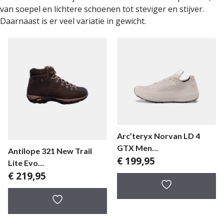
van soepel en lichtere schoenen tot steviger en stijver.
Daarnaast is er veel variatie in gewicht.
Arc’teryx Norvan LD 4
GTX Men
Antilope 321 New Trail
€
199,95
herenwandelschoen
Lite Evo
€
219,95
herenwandelschoen