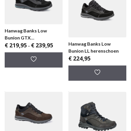
Hanwag Banks Low
Bunion GTX
Hanwag Banks Low
Prijsklasse:
€
219,95
€
239,95
herenwandelschoen
-
€ 219,95
Bunion LL herenschoen
tot
€
224,95
€ 239,95