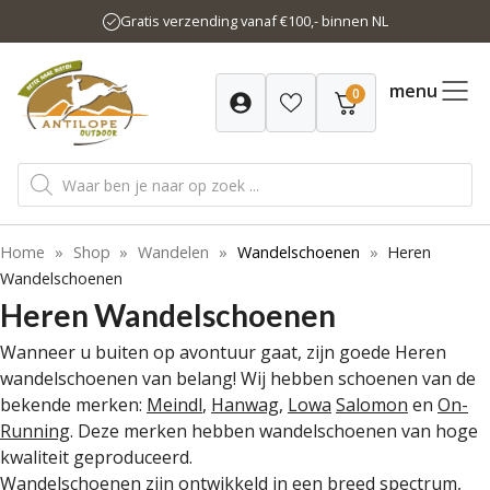
Ga
Gratis verzending vanaf €100,- binnen NL
naar
de
inhoud
menu
0
Producten
zoeken
Home
»
Shop
»
Wandelen
»
Wandelschoenen
»
Heren
Wandelschoenen
Heren Wandelschoenen
Wanneer u buiten op avontuur gaat, zijn goede Heren
wandelschoenen van belang! Wij hebben schoenen van de
bekende merken:
Meindl
,
Hanwag
,
Lowa
Salomon
en
On-
Running
. Deze merken hebben wandelschoenen van hoge
kwaliteit geproduceerd.
Wandelschoenen zijn ontwikkeld in een breed spectrum,