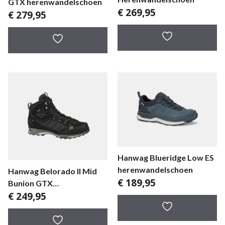
GTX herenwandelschoen
€
269,95
€
279,95
Hanwag Blueridge Low ES
herenwandelschoen
Hanwag Belorado II Mid
€
189,95
Bunion GTX
€
249,95
herenwandelschoen