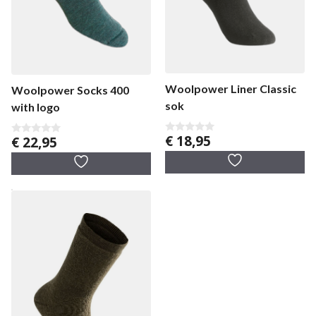
Woolpower Liner Classic
Woolpower Socks 400
sok
with logo
€
18,95
€
22,95
0
0
v
v
a
a
n
n
5
5