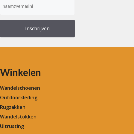
E-
mailadres
(Vereist)
Winkelen
Wandelschoenen
Outdoorkleding
Rugzakken
Wandelstokken
Uitrusting