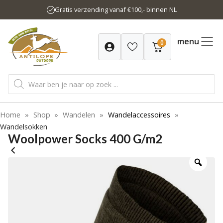
Ga
Gratis verzending vanaf €100,- binnen NL
naar
de
inhoud
menu
0
Producten
zoeken
Home
»
Shop
»
Wandelen
»
Wandelaccessoires
»
Wandelsokken
Woolpower Socks 400 G/m2