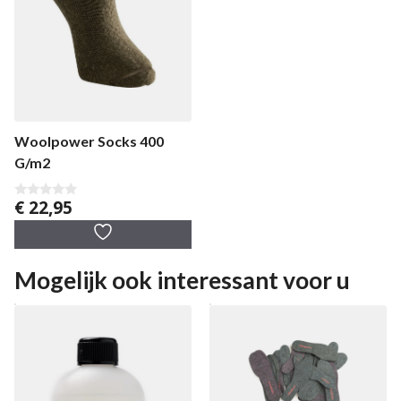
Woolpower Socks 400
G/m2
€
22,95
0
v
a
n
5
Mogelijk ook interessant voor u