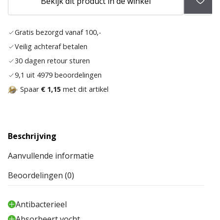
Bekijk dit product in de winkel
Toev
aan
Gratis bezorgd vanaf 100,-
verla
Veilig achteraf betalen
30 dagen retour sturen
9,1 uit 4979 beoordelingen
Spaar
€ 1,15
met dit artikel
Beschrijving
Aanvullende informatie
Beoordelingen (0)
Antibacterieel
Absorbeert vocht