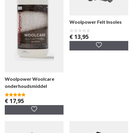
Woolpower Felt Insoles
€
13,95
0
v
a
n
5
Woolpower Woolcare
onderhoudsmiddel
€
17,95
5.00
van 5