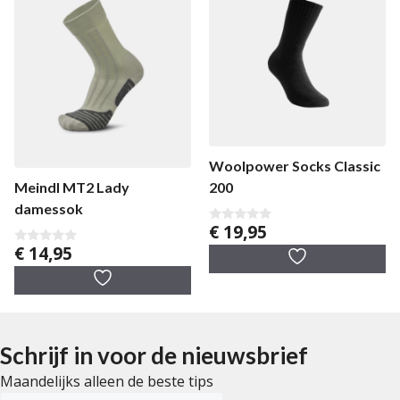
Woolpower Socks Classic
200
Meindl MT2 Lady
damessok
€
19,95
0
v
€
14,95
0
a
v
n
a
5
n
5
Schrijf in voor de nieuwsbrief
Maandelijks alleen de beste tips