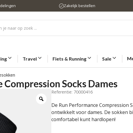
rdelingen
Zakelijk bestellen
Me
ting
Travel
Fiets & Running
Sale
esokken
e Compression Socks Dames
Referentie: 70000416
De Run Performance Compression So
ontwikkelt voor dames. De sokken b
comfortabel kunt hardlopen!