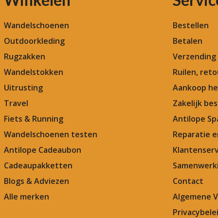
Wandelschoenen
Bestellen
Outdoorkleding
Betalen
Rugzakken
Verzending
Wandelstokken
Ruilen, ret
Uitrusting
Aankoop he
Travel
Zakelijk bes
Fiets & Running
Antilope Sp
Wandelschoenen testen
Reparatie 
Antilope Cadeaubon
Klantenserv
Cadeaupakketten
Samenwerki
Blogs & Adviezen
Contact
Alle merken
Algemene 
Privacybele