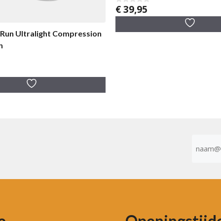
€
39,95
0
v
a
n
 Run Ultralight Compression
5
n
E-
mailad
(Vereist)
e
Openingstijd