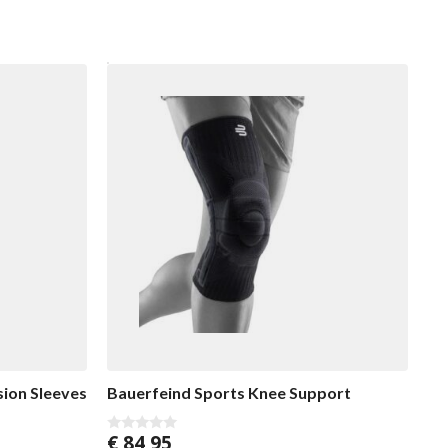
ion Sleeves
Bauerfeind Sports Knee Support
€
84,95
0