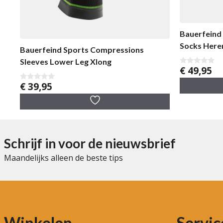
Bauerfeind
Socks Here
Bauerfeind Sports Compressions
Sleeves Lower Leg Xlong
€
49,95
0
v
€
39,95
a
0
n
v
5
a
n
5
Schrijf in voor de nieuwsbrief
Maandelijks alleen de beste tips
Winkelen
Servic