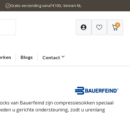
Gratis verzending vanaf €100,- binnen NL
0
rken
Blogs
Contact
cks van Bauerfeind zijn compressiesokken speciaal
ieden u gerichte ondersteuning, zodt u urenlang