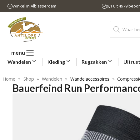
Ga
Winkel in Alblasserdam
9,1 uit 4979 beoo
naar
de
Producten
inhoud
zoeken
menu
Wandelen
Kleding
Rugzakken
Uitrus
Home
»
Shop
»
Wandelen
»
Wandelaccessoires
»
Compressi
Bauerfeind Run Performanc